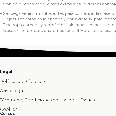
También puedes hacer clases extras si así lo deseas compr
– Se ruega venir 5 minutos antes para comenzar la clase pu
– Deja tus zapatos en la entrada y entra desclzx para mante
– Trae ropa cómoda y si prefieres calcetines antideslizantes
– Nosotrxs te proporcionaremos todo el Material necesario 
Legal
Política de Privacidad
Aviso Legal
Términos y Condiciones de Uso de la Escuela
Cookies
Cursos