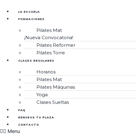
Ir
al
LA ESCUELA
contenido
FORMACIONES
Pilates Mat
¡Nueva Convocatoria!
Pilates Reformer
Pilates Torre
CLASES REGULARES
Horarios
Pilates Mat
Pilates Máquinas
Yoga
Clases Sueltas
FAQ
RENUEVA TU PLAZA
CONTACTO
Menu