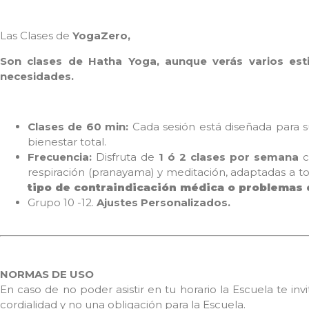
-
Pago
Las Clases de
YogaZero,
Único
Cantidad
Son clases de Hatha Yoga, aunque verás varios est
necesidades.
Clases de 60 min:
Cada sesión está diseñada para s
bienestar total.
Frecuencia:
Disfruta de
1 ó 2 clases por semana
c
respiración (pranayama) y meditación, adaptadas a to
tipo de contraindicación médica o problemas 
Grupo 10 -12.
Ajustes Personalizados.
NORMAS DE USO
En caso de no poder asistir en tu horario la Escuela te i
cordialidad y no una obligación para la Escuela.