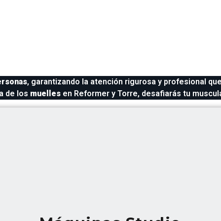
CLASES
PILATES MÁQUINA
ersonas
, garantizando la atención rigurosa y profesional q
a de los
muelles
en Reformer y Torre, desafiarás tu muscula