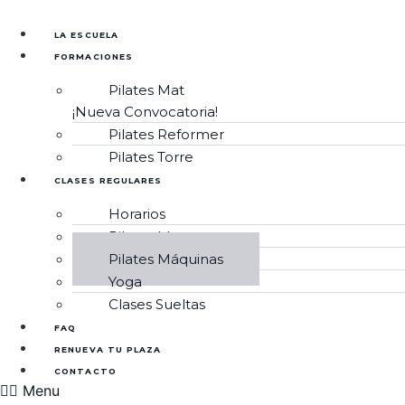
Ir
al
LA ESCUELA
contenido
FORMACIONES
Pilates Mat
¡Nueva Convocatoria!
Pilates Reformer
Pilates Torre
CLASES REGULARES
Horarios
Pilates Mat
Pilates Máquinas
Yoga
Clases Sueltas
FAQ
RENUEVA TU PLAZA
CONTACTO
Menu