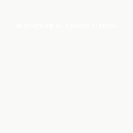
¡BIENVENID@ AL CAMPUS VIRTUAL
“Gracias por cada respiración compartida, cada
práctica y cada paso recorrido juntos este
curso.”