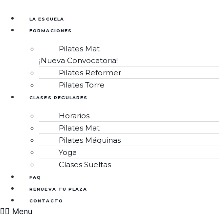
Ir
al
LA ESCUELA
contenido
FORMACIONES
Pilates Mat
¡Nueva Convocatoria!
Pilates Reformer
Pilates Torre
CLASES REGULARES
Horarios
Pilates Mat
Pilates Máquinas
Yoga
Clases Sueltas
FAQ
RENUEVA TU PLAZA
CONTACTO
Menu