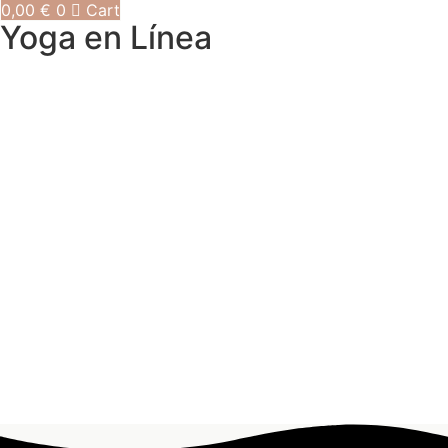
0,00
€
0
Cart
Yoga en Línea
Yoga en Línea Pago Único
15,95
€
-
150,00
€
Ver Más
Yoga en Línea Zero
15,95
€
Ver Más