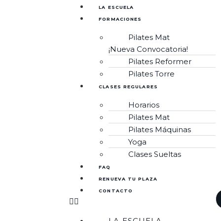
LA ESCUELA
FORMACIONES
Pilates Mat
¡Nueva Convocatoria!
Pilates Reformer
Pilates Torre
CLASES REGULARES
Horarios
Pilates Mat
Pilates Máquinas
Yoga
Clases Sueltas
FAQ
RENUEVA TU PLAZA
CONTACTO
LA ESCUELA