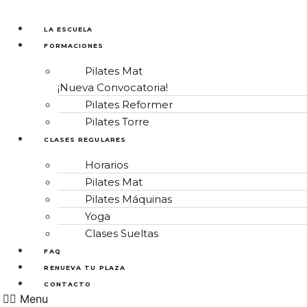
Ir
al
LA ESCUELA
contenido
FORMACIONES
Pilates Mat
¡Nueva Convocatoria!
Pilates Reformer
Pilates Torre
CLASES REGULARES
Horarios
Pilates Mat
Pilates Máquinas
Yoga
Clases Sueltas
FAQ
RENUEVA TU PLAZA
CONTACTO
Menu