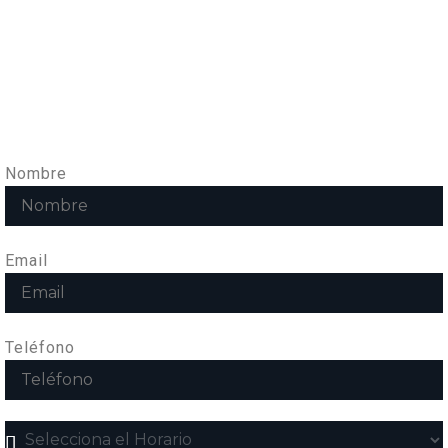
LISTA DE ESPERA
Si hay un grupo lleno, apúntate a la lista de
espera y te avisaremos cuando haya plazas libres
Nombre
Email
Teléfono