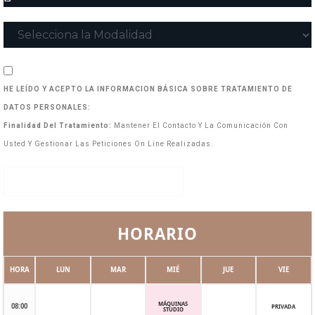
HE LEÍDO Y ACEPTO LA INFORMACION BÁSICA SOBRE TRATAMIENTO DE
DATOS PERSONALES:
Finalidad Del Tratamiento:
Mantener El Contacto Y La Comunicación Con
Usted Y Gestionar Las Peticiones On Line Realizadas.
Apuntarme a la lista de espera
HORARIO
HORA
LUN
MAR
MIÉ
JUE
VIE
MÁQUINAS
08:00
PRIVADA
STUDIO