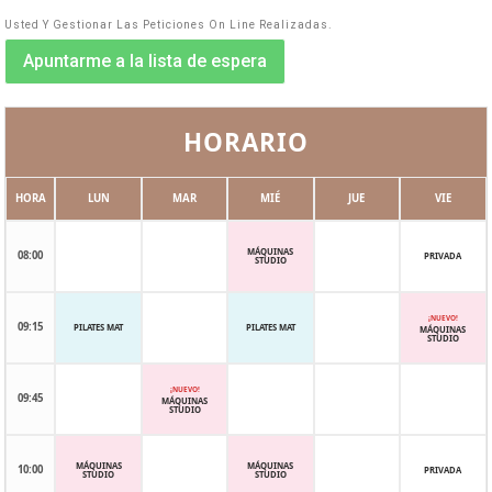
Usted Y Gestionar Las Peticiones On Line Realizadas.
Apuntarme a la lista de espera
HORARIO
HORA
LUN
MAR
MIÉ
JUE
VIE
MÁQUINAS
08:00
PRIVADA
STUDIO
¡NUEVO!
09:15
PILATES MAT
PILATES MAT
MÁQUINAS
STUDIO
¡NUEVO!
09:45
MÁQUINAS
STUDIO
MÁQUINAS
MÁQUINAS
10:00
PRIVADA
STUDIO
STUDIO