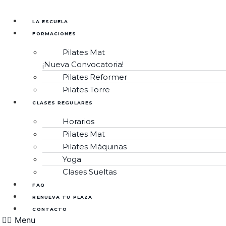
Ir
al
LA ESCUELA
contenido
FORMACIONES
Pilates Mat
¡Nueva Convocatoria!
Pilates Reformer
Pilates Torre
CLASES REGULARES
Horarios
Pilates Mat
Pilates Máquinas
Yoga
Clases Sueltas
FAQ
RENUEVA TU PLAZA
CONTACTO
Menu