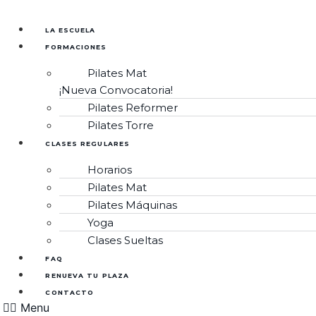
Ir
al
LA ESCUELA
contenido
FORMACIONES
Pilates Mat
¡Nueva Convocatoria!
Pilates Reformer
Pilates Torre
CLASES REGULARES
Horarios
Pilates Mat
Pilates Máquinas
Yoga
Clases Sueltas
FAQ
RENUEVA TU PLAZA
CONTACTO
Menu