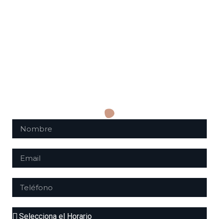
LISTA DE ESPERA
Si hay un grupo lleno, apúntate a la lista de
espera y te avisaremos cuando haya plazas
libres