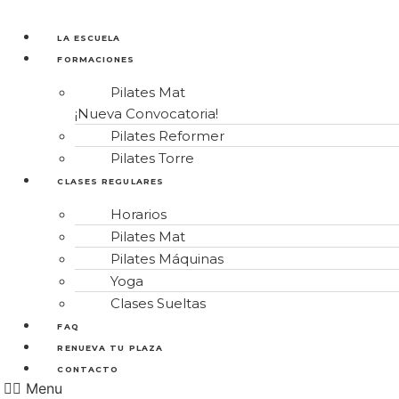
Ir
al
LA ESCUELA
contenido
FORMACIONES
Pilates Mat
¡Nueva Convocatoria!
Pilates Reformer
Pilates Torre
CLASES REGULARES
Horarios
Pilates Mat
Pilates Máquinas
Yoga
Clases Sueltas
FAQ
RENUEVA TU PLAZA
CONTACTO
Menu